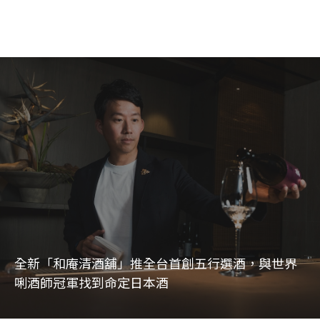
全新「和庵清酒舖」推全台首創五行選酒，與世界
唎酒師冠軍找到命定日本酒