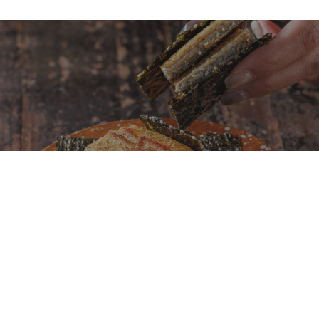
鐵板燒不再只是龍蝦、鮑魚、干貝！初魚鉄板料亭
全新菜單「夏旬之味」以日本當季食材重新定義旬
味料理