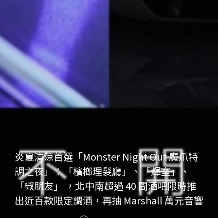
炎夏清涼首選「Monster Night Out 魔爪特
調之夜」：「檳榔理髮廳」、「輝室」、
「椒朋友」 ，北中南超過 40 間酒吧限時推
出近百款限定調酒，再抽 Marshall 萬元音響