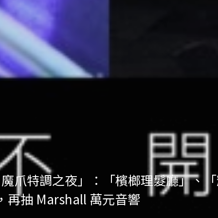
ht Out 魔爪特調之夜」：「檳榔理髮廳
抽 Marshall 萬元音響