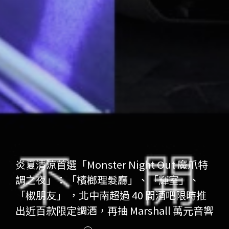
炎夏清涼首選「Monster Night Out 魔爪特
調之夜」：「檳榔理髮廳」、「輝室」、
「椒朋友」 ，北中南超過 40 間酒吧限時推
出近百款限定調酒，再抽 Marshall 萬元音響