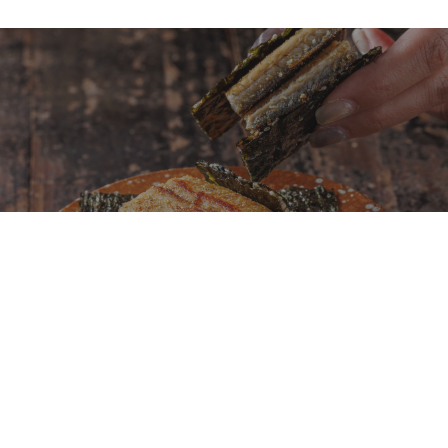
鐵板燒不再只是龍蝦、鮑魚、干貝！初魚鉄板料亭
全新菜單「夏旬之味」以日本當季食材重新定義旬
味料理