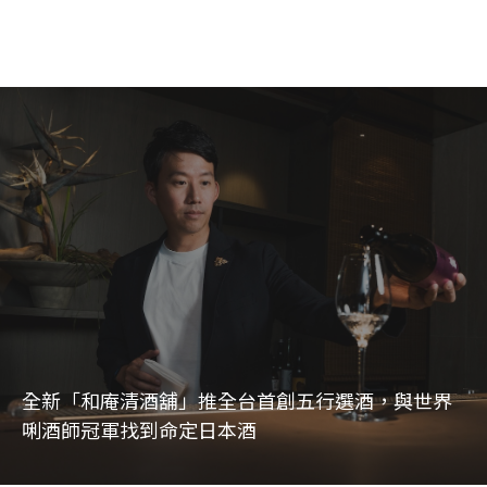
全新「和庵清酒舖」推全台首創五行選酒，與世界
唎酒師冠軍找到命定日本酒