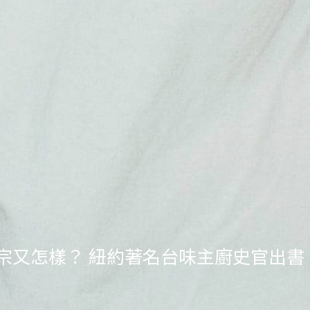
不夠正宗又怎樣？ 紐約著名台味主廚史官