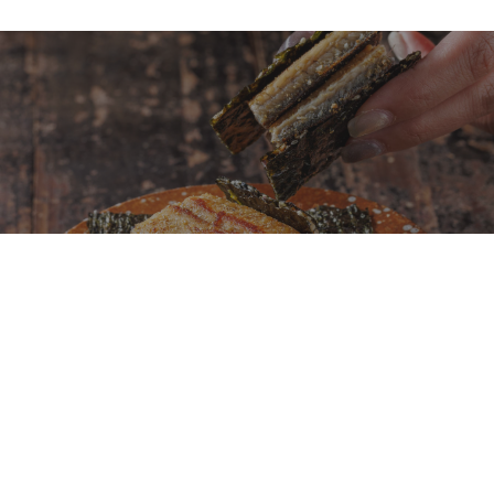
鐵板燒不再只是龍蝦、鮑魚、干貝！初魚鉄板料亭
全新菜單「夏旬之味」以日本當季食材重新定義旬
味料理