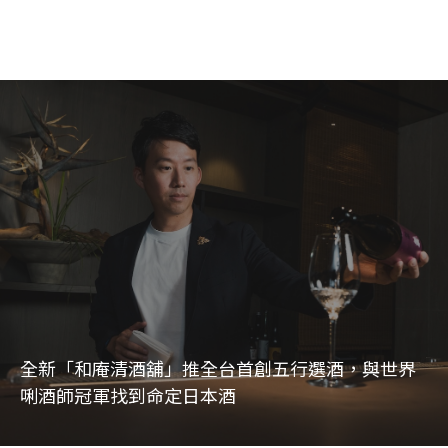
全新「和庵清酒舖」推全台首創五行選酒，與世界
唎酒師冠軍找到命定日本酒