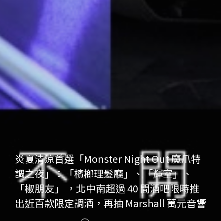
炎夏清涼首選「Monster Night Out 魔爪特
調之夜」：「檳榔理髮廳」、「輝室」、
「椒朋友」 ，北中南超過 40 間酒吧限時推
出近百款限定調酒，再抽 Marshall 萬元音響