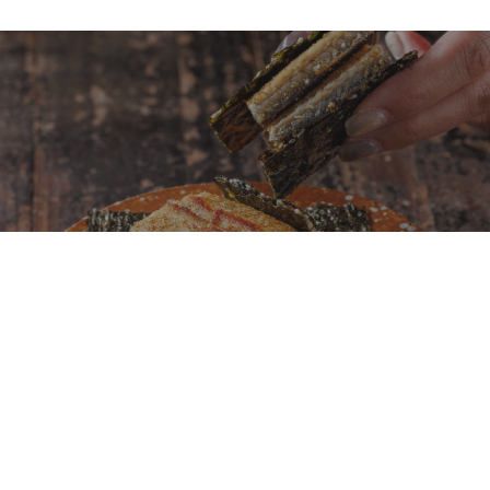
鐵板燒不再只是龍蝦、鮑魚、干貝！初魚鉄板料亭
全新菜單「夏旬之味」以日本當季食材重新定義旬
味料理