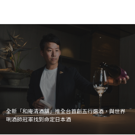
全新「和庵清酒舖」推全台首創五行選酒，與世界
唎酒師冠軍找到命定日本酒