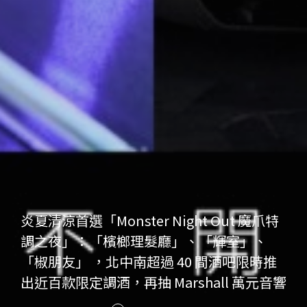
炎夏清涼首選「Monster Night Out 魔爪特
調之夜」：「檳榔理髮廳」、「輝室」、
「椒朋友」 ，北中南超過 40 間酒吧限時推
出近百款限定調酒，再抽 Marshall 萬元音響