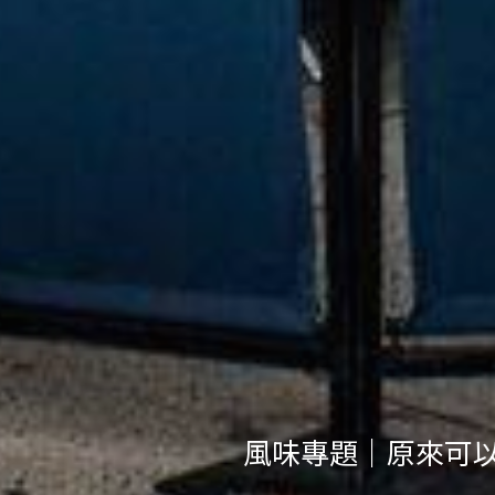
風味專題｜如果讓丹麥品牌 HAY
選」轉譯新台味