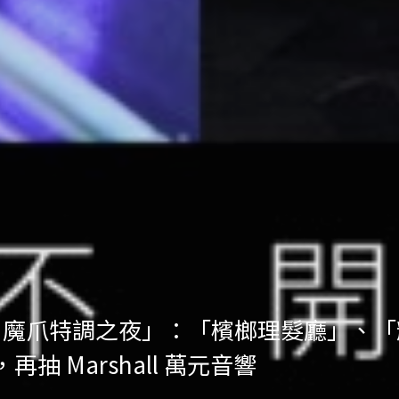
ht Out 魔爪特調之夜」：「檳榔理髮廳
抽 Marshall 萬元音響