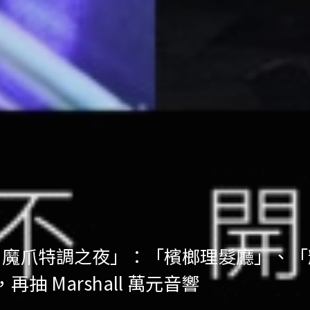
ht Out 魔爪特調之夜」：「檳榔理髮廳
抽 Marshall 萬元音響