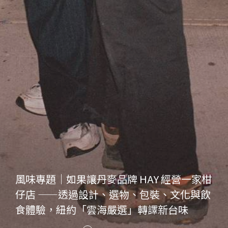
風味專題｜如果讓丹麥品牌 HAY 經營一家柑
仔店 ——透過設計、選物、包裝、文化與飲
食體驗，紐約「雲海嚴選」轉譯新台味