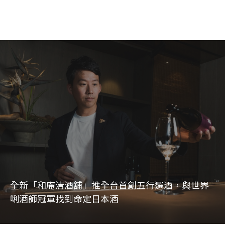
全新「和庵清酒舖」推全台首創五行選酒，與世界
唎酒師冠軍找到命定日本酒