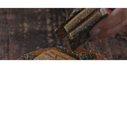
鐵板燒不再只是龍蝦、鮑魚、干貝！初魚鉄板料亭
全新菜單「夏旬之味」以日本當季食材重新定義旬
味料理