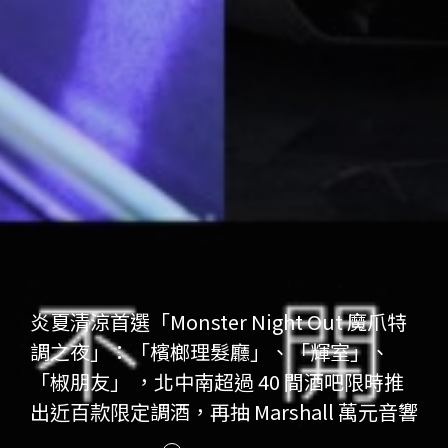
炎夏清涼首選「Monster Night Out 魔爪特
調之夜」：「檳榔理髮廳」、「輝室」、
「椒朋友」 ，北中南超過 40 間酒吧限時推
出近百款限定調酒，再抽 Marshall 萬元音響