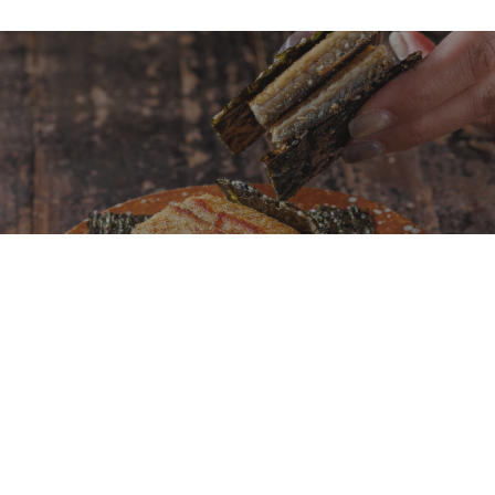
鐵板燒不再只是龍蝦、鮑魚、干貝！初魚鉄板料亭
全新菜單「夏旬之味」以日本當季食材重新定義旬
味料理