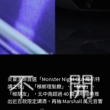
炎夏清涼首選「Monster Night Out 魔爪特
調之夜」：「檳榔理髮廳」、「輝室」、
「椒朋友」 ，北中南超過 40 間酒吧限時推
出近百款限定調酒，再抽 Marshall 萬元音響