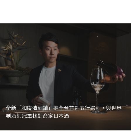
全新「和庵清酒舖」推全台首創五行選酒，與世界
唎酒師冠軍找到命定日本酒