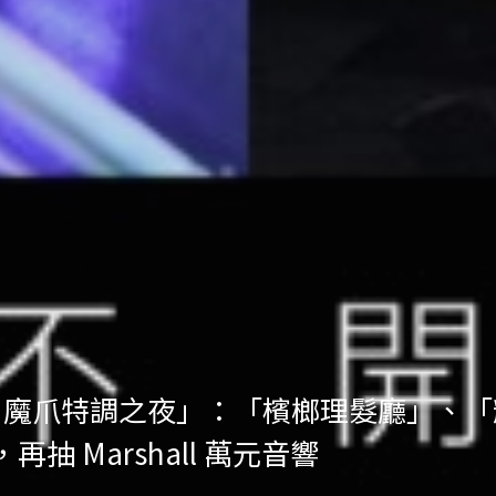
ht Out 魔爪特調之夜」：「檳榔理髮廳
抽 Marshall 萬元音響