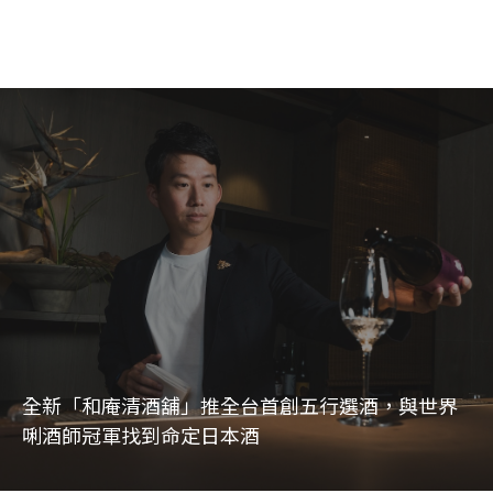
全新「和庵清酒舖」推全台首創五行選酒，與世界
唎酒師冠軍找到命定日本酒