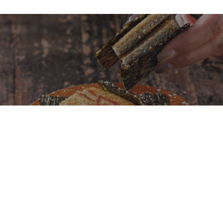
鐵板燒不再只是龍蝦、鮑魚、干貝！初魚鉄板料亭
全新菜單「夏旬之味」以日本當季食材重新定義旬
味料理