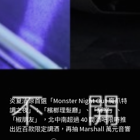
炎夏清涼首選「Monster Night Out 魔爪特
調之夜」：「檳榔理髮廳」、「輝室」、
「椒朋友」 ，北中南超過 40 間酒吧限時推
出近百款限定調酒，再抽 Marshall 萬元音響