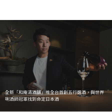
全新「和庵清酒舖」推全台首創五行選酒，與世界
唎酒師冠軍找到命定日本酒