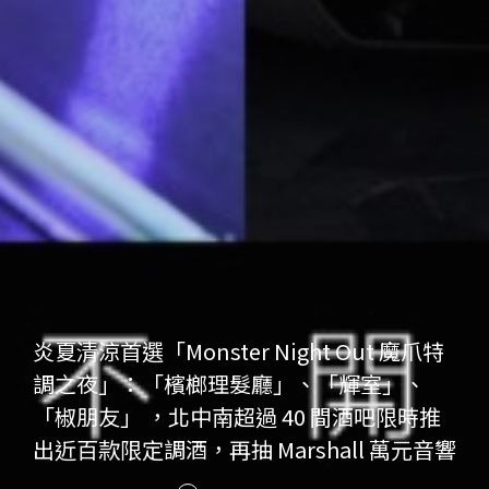
炎夏清涼首選「Monster Night Out 魔爪特
調之夜」：「檳榔理髮廳」、「輝室」、
「椒朋友」 ，北中南超過 40 間酒吧限時推
出近百款限定調酒，再抽 Marshall 萬元音響