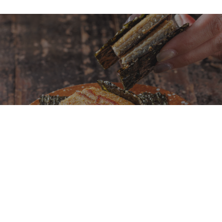
鐵板燒不再只是龍蝦、鮑魚、干貝！初魚鉄板料亭
全新菜單「夏旬之味」以日本當季食材重新定義旬
味料理