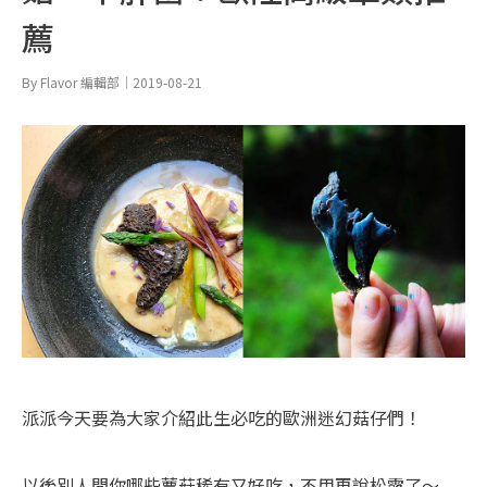
薦
By Flavor 編輯部｜2019-08-21
派派今天要為大家介紹此生必吃的歐洲迷幻菇仔們！
以後別人問你哪些蕈菇稀有又好吃，不用再說松露了～