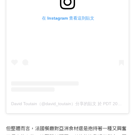
 在 Instagram 查看這則貼文
David Toutain（@david_toutain）分享的貼文
於
PDT 2017 年 8月 月 25 日 上午 3:38
但整體而言，法國餐廳對亞洲食材還是抱持著一種又興奮