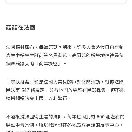
菇菇在法國
法國森林廣布，每當菇菇季到來，許多人會趁假日自行到
森林中採集牛肝菌等名貴菇菇，高價菇的採集地往往是每
個蕈菇獵人的「商業機密」。
「尋找菇菇」也是法國人常見的戶外休閒活動，根據法國
民法第 547 條規定，公有地開放給所有民眾採集，但不能
摘採超過法令上限，以利繁衍。
不過根據法國衛生署的統計，每年也因此有 600 起左右的
磨菇中毒案例，所以政府也在各地設立另類的反毒中心，