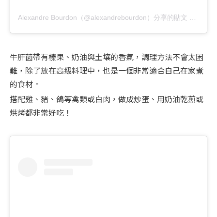
Alexandre Bourdon（@alexandrebourdon）分享的貼文
於
PDT 
牛肝菌帶有榛果、奶油與土壤的香氣，調理方法不會太困
難，除了放在高級料理中，也是一個非常適合自己在家煮
的食材。
搭配雞、豬、鴿等禽類或白肉，做成炒蛋、用奶油乾煎或
烘烤都非常好吃！