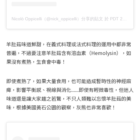
Nicolò Oppicelli（@nick_oppicelli）分享的貼文
於
PDT 2019 年 4月 月 25 日 下午 10:44
羊肚菇味道鮮甜，在義式料理或法式料理的運用中都非常
普遍，不過要注意羊肚菇含有溶血素（Hemolysin），如
果沒有煮熟，生食會中毒！
即使煮熟了，如果大量食用，也可能造成暫時性的神經麻
痺，影響平衡感、視線與消化......即使有輕微毒性，但迷人
味道還是讓大家趨之若鶩，不只人類難以忘懷羊肚菇的美
味，根據美國黃石公園的觀察，灰熊也非常喜歡！