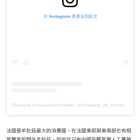
 在 Instagram 查看這則貼文
Chasseur brocosaure/brocodile（@chasseur_de_brocosaure）分享的貼文
法國是羊肚菇最大的消費國，在法國東部與東南部也有相
當豐富的野生羊肚菇，但近代只有中國完整掌握人工養殖