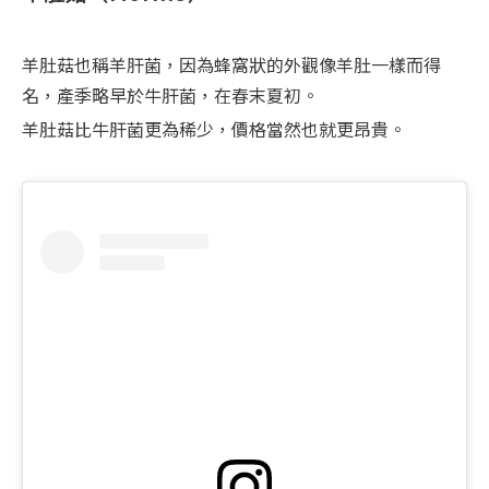
羊肚菇也稱羊肝菌，因為蜂窩狀的外觀像羊肚一樣而得
名，產季略早於牛肝菌，在春末夏初。
羊肚菇比牛肝菌更為稀少，價格當然也就更昂貴。