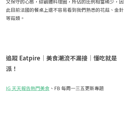
又保守的心態，綜觀體料理圈，所佔的比例相當稀少，因
此目前法國的餐桌上還不容易看到我們熟悉的花菇、金針
等菇類。
追蹤 Eatpire｜美食潮流不漏接｜懂吃就是
派！
IG 天天報告熱門美食
、FB 每周一三五更新專題