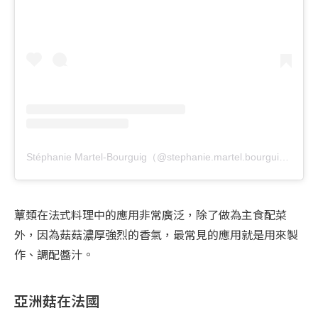
Stéphanie Martel-Bourguig（@stephanie.martel.bourguig）分享的貼文
蕈類在法式料理中的應用非常廣泛，除了做為主食配菜
外，因為菇菇濃厚強烈的香氣，最常見的應用就是用來製
作、調配醬汁。
亞洲菇在法國