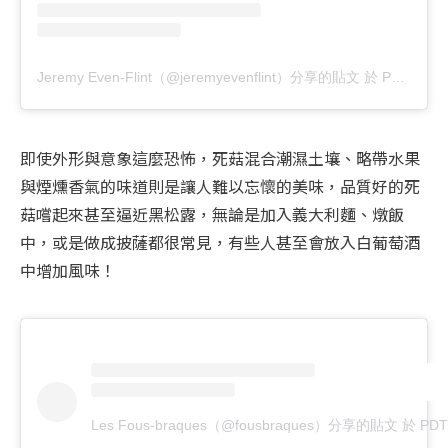
Jeremy Even-Flint（@jeremyevenflint）分享的貼文
於
PDT 2019 年 7月 月 17 日 上午 8:51
即使外形與意象這麼恐怖，死菇混合潮濕土壤、略帶水果
與煙燻香氣的味道則是讓人難以忘懷的美味，品質好的死
菇嚐起來甚至逼近黑松露，無論是加入義大利麵、燉飯
中，或是做成披薩都很常見，有些人甚至會放入白葡萄酒
中增加風味！
Les Fous-braques（@fousbraques）分享的貼文
於
PDT