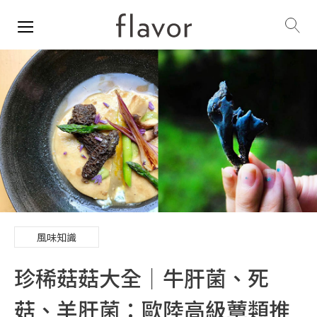
風味知識
珍稀菇菇大全│牛肝菌、死
菇、羊肝菌：歐陸高級蕈類推