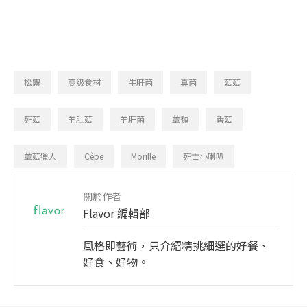
松露
高級食材
牛肝菌
真菌
菇菇
死菇
羊肚菇
羊肝菌
蕈類
香菇
蕈菇獵人
Cèpe
Morille
死亡小喇叭
關於作者
Flavor 編輯部
風格即藝術，只介紹精挑細選的好餐、
好食、好物。