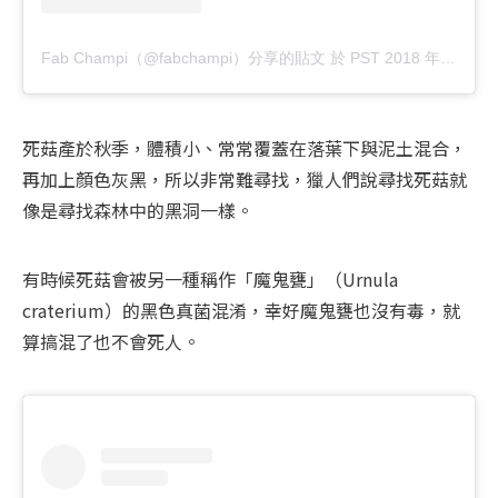
Fab Champi（@fabchampi）分享的貼文
於
PST 2018 年 12月 月 15 日 上午 6:20
死菇產於秋季，體積小、常常覆蓋在落葉下與泥土混合，
再加上顏色灰黑，所以非常難尋找，獵人們說尋找死菇就
像是尋找森林中的黑洞一樣。
有時候死菇會被另一種稱作「魔鬼甕」（Urnula 
craterium）的黑色真菌混淆，幸好魔鬼甕也沒有毒，就
算搞混了也不會死人。