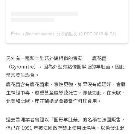
Écho（@echobuvette）分享的貼文
於
PDT 2019 年 7月 月 1 日 下午 12:17
另外有一種和羊肚菇外貌相似的毒菇──鹿花菌
（Gyromitre），因為外型有點像圓胖版的羊肚菌，因此
常常發生誤食。
鹿花菌含有鹿花菌素，毒性更強，如果沒有處理好，會發
生神經中毒，嚴重甚至能導致死亡，即使如此，在東歐、
過去歐洲業者曾經以「圓形羊肚菇」的名稱在法國販售，
但已在 1991 年被法國政府禁止使用此名稱，以免發生混