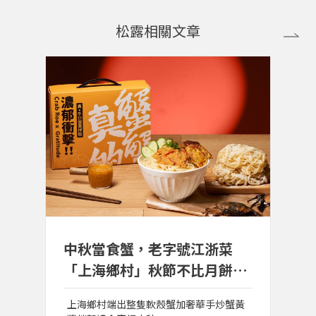
松露相關文章
中秋當食蟹，老字號江浙菜
「上海鄉村」秋節不比月餅推
出「真的蟹蟹」禮盒
上海鄉村端出整隻軟殼蟹加奢華手炒蟹黃