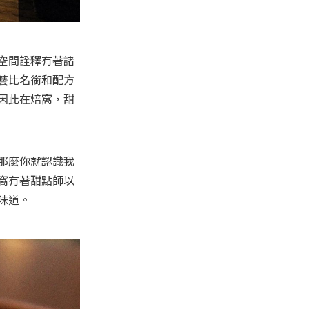
空間詮釋有著諸
藝比名銜和配方
因此在焙窩，甜
那麼你就認識我
窩有著甜點師以
味道。