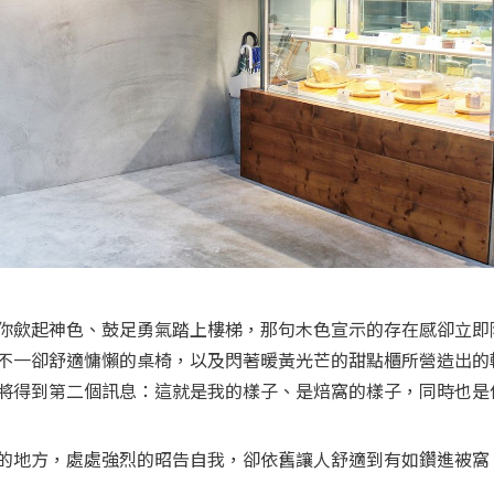
你歛起神色、鼓足勇氣踏上樓梯，那句木色宣示的存在感卻立即
不一卻舒適慵懶的桌椅，以及閃著暖黃光芒的甜點櫃所營造出的
的地方，處處強烈的昭告自我，卻依舊讓人舒適到有如鑽進被窩