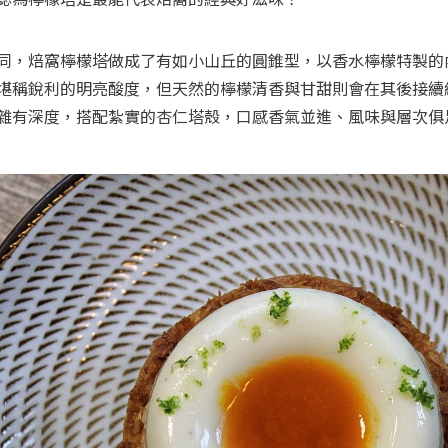
同，焙窩檸檬塔做成了有如小山丘的圓錐型，以香水檸檬特製的
堪稱銳利的明亮酸度，但天然的檸檬清香與甘甜則會在其後接續
雜有深度，搭配紮實的杏仁塔殼，口感香氣並進、風味與層次俱