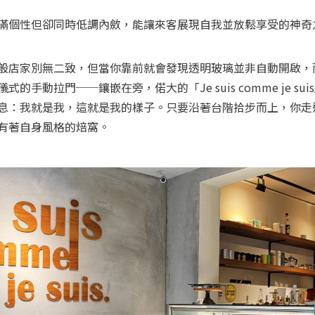
般店家別無二致，但當你靠前就會發現透明玻璃並非自動開啟，
的手動拉門──鑲嵌在旁，偌大的「Je suis comme je su
息：我就是我，這就是我的樣子。只要沿著台階拾步而上，你走
有著自身風格的焙窩。