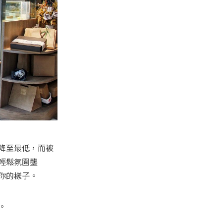
降至最低，而被
輕鬆氛圍壟
。